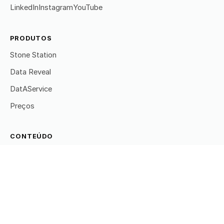
LinkedIn
Instagram
YouTube
PRODUTOS
Stone Station
Data Reveal
DatAService
Preços
CONTEÚDO
Todos os artigos
Prospecção
Leads
RSS