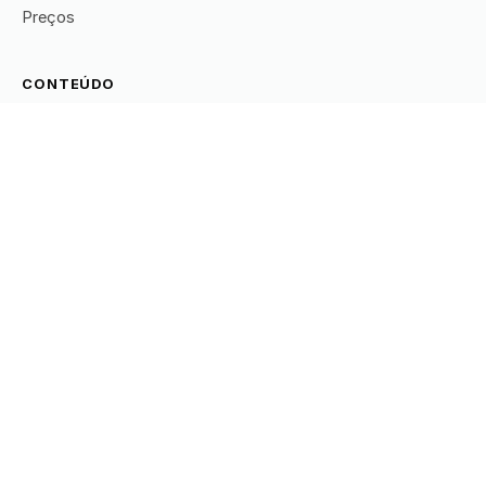
Preços
CONTEÚDO
Todos os artigos
Prospecção
Leads
RSS
EMPRESA
Sobre
Carreiras
Trust Center
Contato
© 2026 Data Stone — Inteligência em dados.