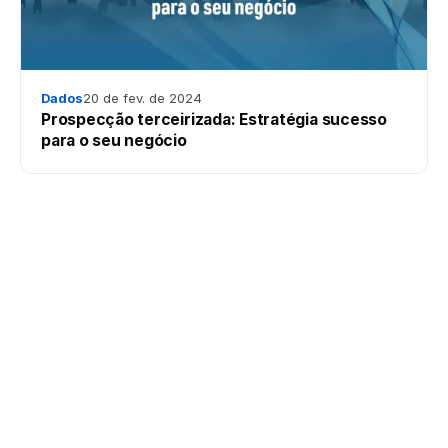
Dados
20 de fev. de 2024
Prospecção terceirizada: Estratégia sucesso
para o seu negócio
Plataforma #1 de inteligência de dados B2B do Brasil.
Prospecção, enriquecimento e identificação de visitantes.
LinkedIn
Instagram
YouTube
PRODUTOS