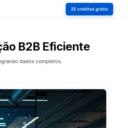
25 créditos grátis
ção B2B Eficiente
ntegrando dados completos.