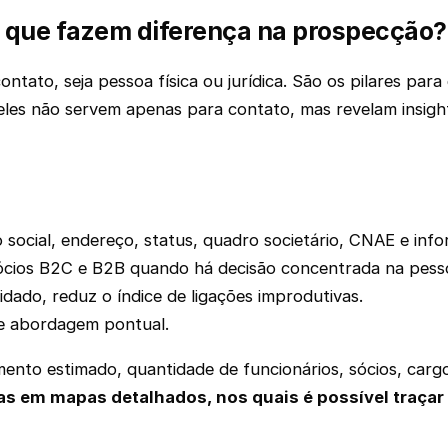
r que fazem diferença na prospecção?
ntato, seja pessoa física ou jurídica. São os pilares par
les não servem apenas para contato, mas revelam insights
o social, endereço, status, quadro societário, CNAE e info
ócios B2C e B2B quando há decisão concentrada na pesso
dado, reduz o índice de ligações improdutivas.
 e abordagem pontual.
to estimado, quantidade de funcionários, sócios, cargo
as em mapas detalhados, nos quais é possível traça