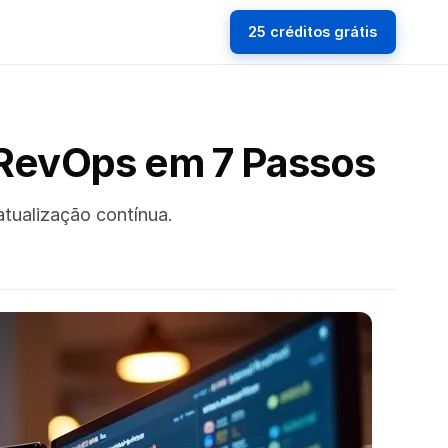
25 créditos grátis
RevOps em 7 Passos
tualização contínua.