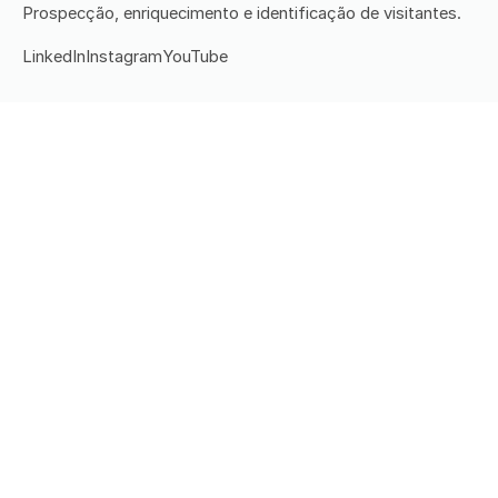
Prospecção, enriquecimento e identificação de visitantes.
LinkedIn
Instagram
YouTube
PRODUTOS
Stone Station
Data Reveal
DatAService
Preços
CONTEÚDO
Todos os artigos
Prospecção
Leads
RSS