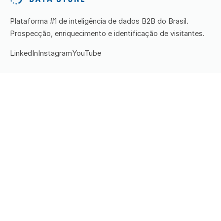
Plataforma #1 de inteligência de dados B2B do Brasil.
Prospecção, enriquecimento e identificação de visitantes.
LinkedIn
Instagram
YouTube
PRODUTOS
Stone Station
Data Reveal
DatAService
Preços
CONTEÚDO
Todos os artigos
Prospecção