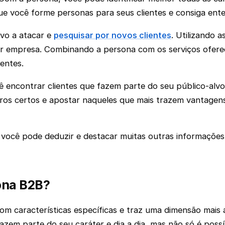
que você forme personas para seus clientes e consiga ent
vo a atacar e
pesquisar por novos clientes
. Utilizando 
 empresa. Combinando a persona com os serviços oferec
ientes.
 encontrar clientes que fazem parte do seu público-alvo
iros certos e apostar naqueles que mais trazem vantagens
você pode deduzir e destacar muitas outras informações e
sona B2B?
m características específicas e traz uma dimensão mais am
azem parte do seu caráter e dia a dia, mas não só é pos