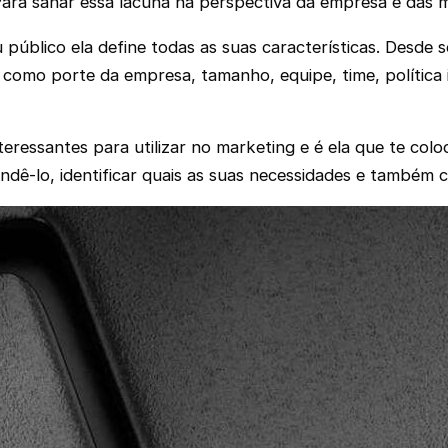
Para sanar essa lacuna na perspectiva da empresa e das 
público ela define todas as suas características. Desde
como porte da empresa, tamanho, equipe, time, política 
ressantes para utilizar no marketing e é ela que te colo
ntendê-lo, identificar quais as suas necessidades e tamb