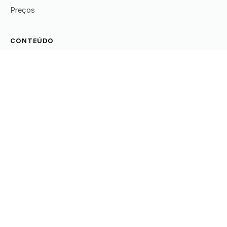
Preços
CONTEÚDO
Todos os artigos
Prospecção
Leads
RSS
EMPRESA
Sobre
Carreiras
Trust Center
Contato
© 2026 Data Stone — Inteligência em dados.