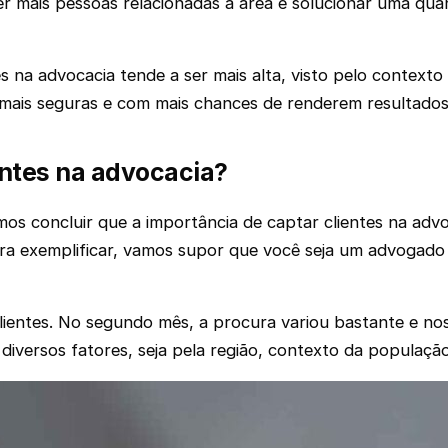
cer mais pessoas relacionadas à área e solucionar uma q
 na advocacia tende a ser mais alta, visto pelo contexto
s mais seguras e com mais chances de renderem resultados
entes na advocacia?
 concluir que a importância de captar clientes na advoca
a exemplificar, vamos supor que você seja um advogado
lientes. No segundo mês, a procura variou bastante e no
iversos fatores, seja pela região, contexto da população