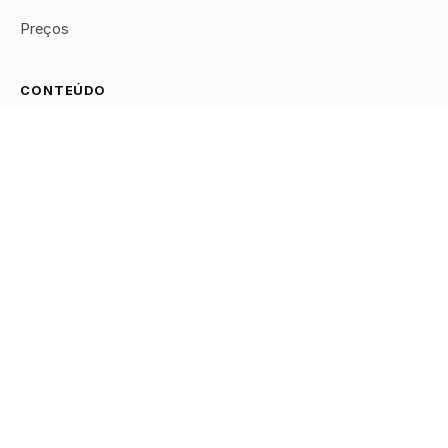
Preços
CONTEÚDO
Todos os artigos
Prospecção
Leads
RSS
EMPRESA
Sobre
Carreiras
Trust Center
Contato