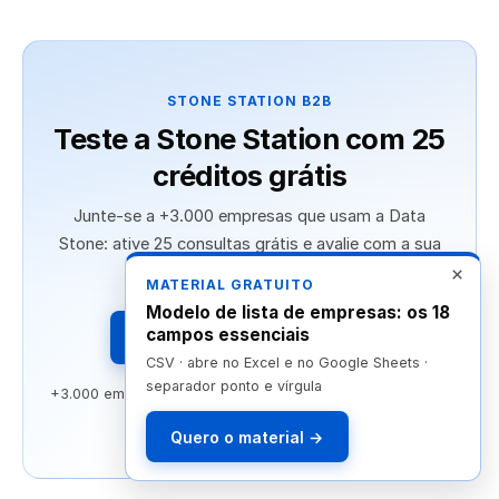
STONE STATION B2B
Teste a Stone Station com 25
créditos grátis
Junte-se a +3.000 empresas que usam a Data
Stone: ative 25 consultas grátis e avalie com a sua
própria lista — sem cartão.
×
MATERIAL GRATUITO
Modelo de lista de empresas: os 18
campos essenciais
Ativar 25 créditos grátis →
CSV · abre no Excel e no Google Sheets ·
separador ponto e vírgula
+3.000 empresas clientes · Sem cartão de crédito · 100%
LGPD
Quero o material →