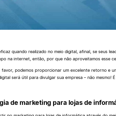
ficaz quando realizado no meio digital, afinal, se seus l
mpo na internet, então, por que não aproveitamos esse ce
sso favor, podemos proporcionar um excelente retorno e u
igital será útil para divulgar sua empresa – não mesmo! 
gia de marketing para lojas de inform
ir no marketing para lojas de informática através do meio 