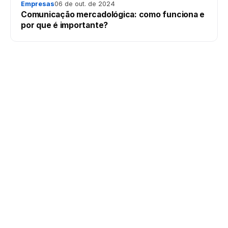
Empresas
06 de out. de 2024
Comunicação mercadológica: como funciona e
por que é importante?
Plataforma #1 de inteligência de dados B2B do Brasil.
Prospecção, enriquecimento e identificação de visitantes.
LinkedIn
Instagram
YouTube
PRODUTOS
Stone Station
Data Reveal
DatAService